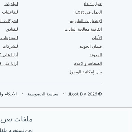
حول iLost
للبلديات
العمل في iLost
للفاعليات
الإشعارات القانونية
لشركات الن
اتفاقية معالجة البيانات
للفنادق
الأمان
للمنتزهات ا
ضمان الجودة
للشركات
المدونة
أرانا على G2
الصحافة والإعلام
أرانا على Capterra
بيان إمكانية الوصول
© 2026 iLost B.V.
•
سياسة الخصوصية
•
الأحكام و
ملفات تعريف ا
نحن نستخدم ملفا