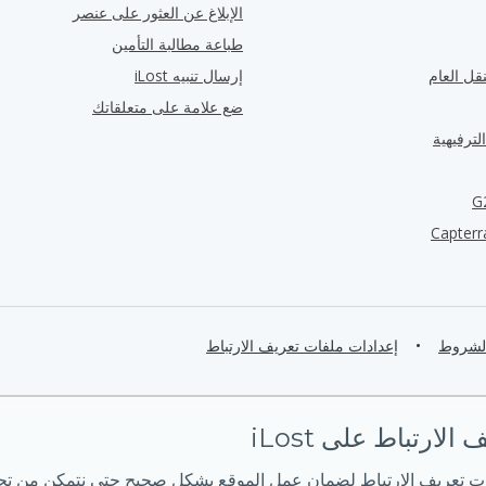
الإبلاغ عن العثور على عنصر
طباعة مطالبة التأمين
قل العام
إرسال تنبيه iLost
ضع علامة على متعلقاتك
لترفيهية
الشروط
•
إعدادات ملفات تعريف الارتباط
لارتباط على iLost
ت تعريف الارتباط لضمان عمل الموقع بشكل صحيح حتى نتمكن من تحس