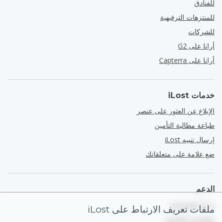
للفنادق
للمنتزهات الترفيهية
للشركات
أرانا على G2
أرانا على Capterra
خدمات iLost
الإبلاغ عن العثور على عنصر
طباعة مطالبة التأمين
إرسال تنبيه iLost
ضع علامة على متعلقاتك
الدعم
مركز المساعدة
ملفات تعريف الارتباط على iLost
معلومات التواصل