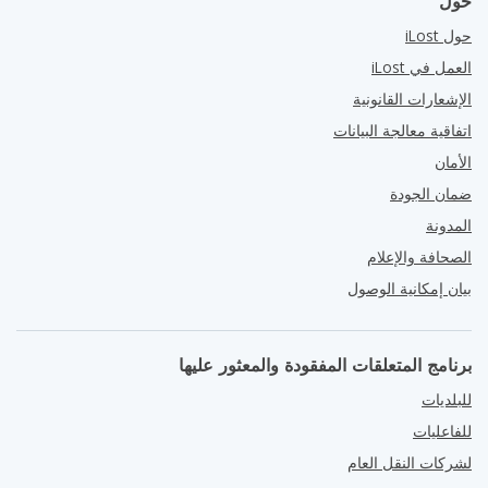
حول
حول iLost
العمل في iLost
الإشعارات القانونية
اتفاقية معالجة البيانات
الأمان
ضمان الجودة
المدونة
الصحافة والإعلام
بيان إمكانية الوصول
برنامج المتعلقات المفقودة والمعثور عليها
للبلديات
للفاعليات
لشركات النقل العام