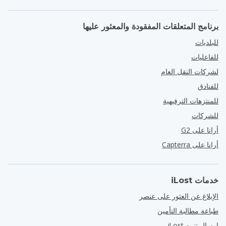
برنامج المتعلقات المفقودة والمعثور عليها
للبلديات
للفاعليات
لشركات النقل العام
للفنادق
للمنتزهات الترفيهية
للشركات
أرانا على G2
أرانا على Capterra
خدمات iLost
الإبلاغ عن العثور على عنصر
طباعة مطالبة التأمين
إرسال تنبيه iLost