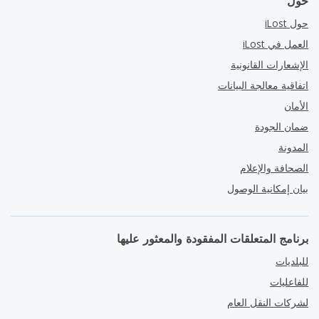
حول
حول iLost
العمل في iLost
الإشعارات القانونية
اتفاقية معالجة البيانات
الأمان
ضمان الجودة
المدونة
الصحافة والإعلام
بيان إمكانية الوصول
برنامج المتعلقات المفقودة والمعثور عليها
للبلديات
للفاعليات
لشركات النقل العام