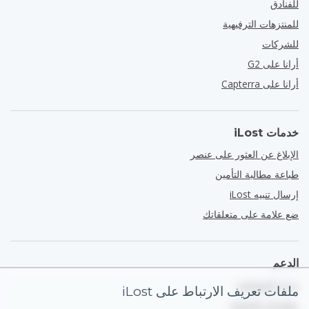
للفنادق
للمنتزهات الترفيهية
للشركات
أرانا على G2
أرانا على Capterra
خدمات iLost
الإبلاغ عن العثور على عنصر
طباعة مطالبة التأمين
إرسال تنبيه iLost
ضع علامة على متعلقاتك
الدعم
مركز المساعدة
ملفات تعريف الارتباط على iLost
معلومات التواصل