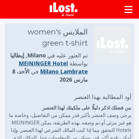
الملابس women's
green t-shirt
تم العثور عليه في
Milano, إيطاليا
بواسطة
MEININGER Hotel
Milano Lambrate
في
الأحد، 8
مارس 2026
أود المطالبة بهذا العنصر
من فضلك اذكر دليلًا على ملكيتك لهذا العنصر
يرجى وصف العنصر بأكبر قدر ممكن من التفاصيل، وخاصة ما
هو غير مرئي أو تم وصفه. بهذه الطريقة، يمكن MEININGER
Hotels التحقق مما إذا كنت المالك الشرعي لهذا العنصر. وإذا
أمكن، قدم أكبر قدر ممكن من المعلومات حول المكان الذي