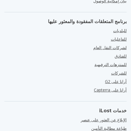
بيان إمكانية الوصول
برنامج المتعلقات المفقودة والمعثور عليها
للبلديات
للفاعليات
لشركات النقل العام
للفنادق
للمنتزهات الترفيهية
للشركات
أرانا على G2
أرانا على Capterra
خدمات iLost
الإبلاغ عن العثور على عنصر
طباعة مطالبة التأمين