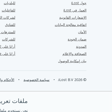
حول iLost
للبلديات
العمل في iLost
للفاعليات
الإشعارات القانونية
لشركات الن
اتفاقية معالجة البيانات
للفنادق
الأمان
للمنتزهات ا
ضمان الجودة
للشركات
المدونة
أرانا على G2
الصحافة والإعلام
أرانا على Capterra
بيان إمكانية الوصول
© 2026 iLost B.V.
•
سياسة الخصوصية
•
الأحكام و
ملفات تعريف ا
نحن نستخدم ملفا