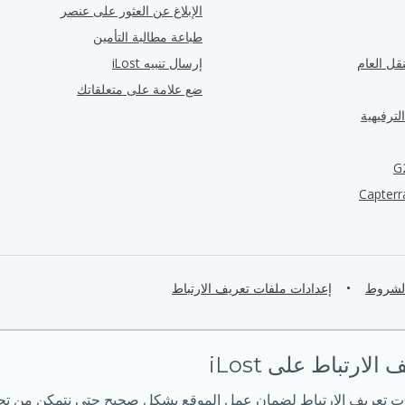
الإبلاغ عن العثور على عنصر
طباعة مطالبة التأمين
قل العام
إرسال تنبيه iLost
ضع علامة على متعلقاتك
لترفيهية
الشروط
•
إعدادات ملفات تعريف الارتباط
لارتباط على iLost
ت تعريف الارتباط لضمان عمل الموقع بشكل صحيح حتى نتمكن من تحس