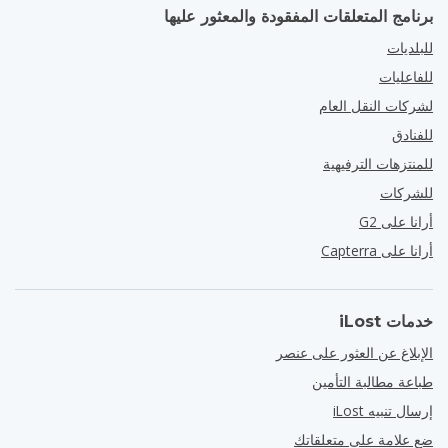
برنامج المتعلقات المفقودة والمعثور عليها
للبلديات
للفاعليات
لشركات النقل العام
للفنادق
للمنتزهات الترفيهية
للشركات
أرانا على G2
أرانا على Capterra
خدمات iLost
الإبلاغ عن العثور على عنصر
طباعة مطالبة التأمين
إرسال تنبيه iLost
ضع علامة على متعلقاتك