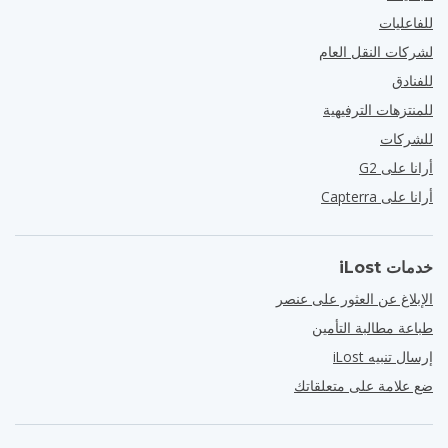
للفاعليات
لشركات النقل العام
للفنادق
للمنتزهات الترفيهية
للشركات
أرانا على G2
أرانا على Capterra
خدمات iLost
الإبلاغ عن العثور على عنصر
طباعة مطالبة التأمين
إرسال تنبيه iLost
ضع علامة على متعلقاتك