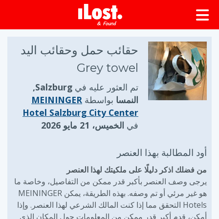
حقائب حمل وحقائب اليد
Grey towel
تم العثور عليه في
Salzburg,
النمسا
بواسطة
MEININGER
Hotel Salzburg City Center
في
الخميس، 21 مايو 2026
أود المطالبة بهذا العنصر
من فضلك اذكر دليلًا على ملكيتك لهذا العنصر
يرجى وصف العنصر بأكبر قدر ممكن من التفاصيل، وخاصة ما
هو غير مرئي أو تم وصفه. بهذه الطريقة، يمكن MEININGER
Hotels التحقق مما إذا كنت المالك الشرعي لهذا العنصر. وإذا
أمكن، قدم أكبر قدر ممكن من المعلومات حول المكان الذي