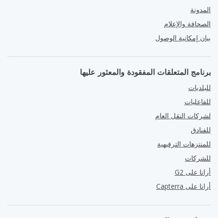
المدونة
الصحافة والإعلام
بيان إمكانية الوصول
برنامج المتعلقات المفقودة والمعثور عليها
للبلديات
للفاعليات
لشركات النقل العام
للفنادق
للمنتزهات الترفيهية
للشركات
أرانا على G2
أرانا على Capterra