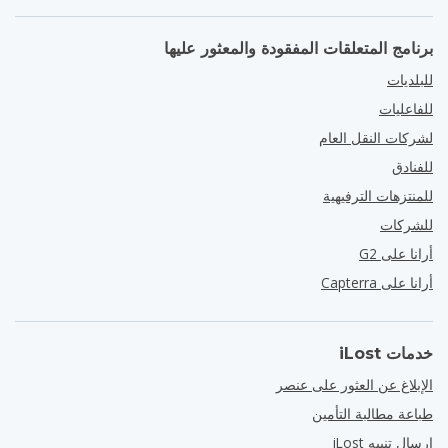
برنامج المتعلقات المفقودة والمعثور عليها
للبلديات
للفاعليات
لشركات النقل العام
للفنادق
للمنتزهات الترفيهية
للشركات
أرانا على G2
أرانا على Capterra
خدمات iLost
الإبلاغ عن العثور على عنصر
طباعة مطالبة التأمين
إرسال تنبيه iLost