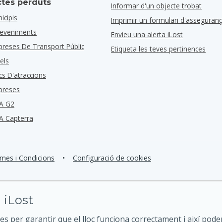
ctes perduts
Informar d'un objecte trobat
icipis
Imprimir un formulari d'asseguran
deveniments
Envieu una alerta iLost
preses De Transport Públic
Etiqueta les teves pertinences
els
cs D'atraccions
preses
A G2
A Capterra
mes i Condicions
•
Configuració de cookies
 iLost
es per garantir que el lloc funciona correctament i així pode