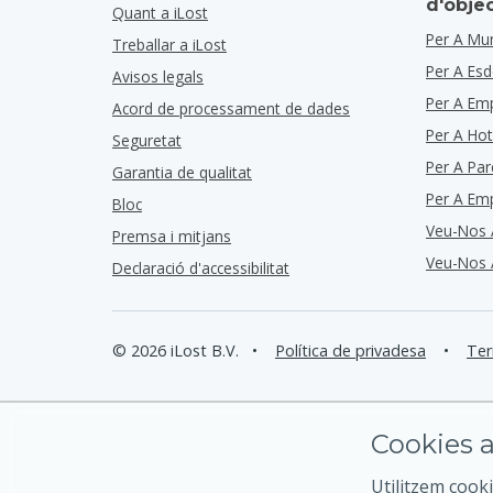
d'obje
Quant a iLost
Per A Mun
Treballar a iLost
Per A Es
Avisos legals
Per A Em
Acord de processament de dades
Per A Hot
Seguretat
Per A Par
Garantia de qualitat
Per A Em
Bloc
Veu-Nos 
Premsa i mitjans
Veu-Nos 
Declaració d'accessibilitat
© 2026 iLost B.V.
•
Política de privadesa
•
Ter
Cookies a
Utilitzem cooki