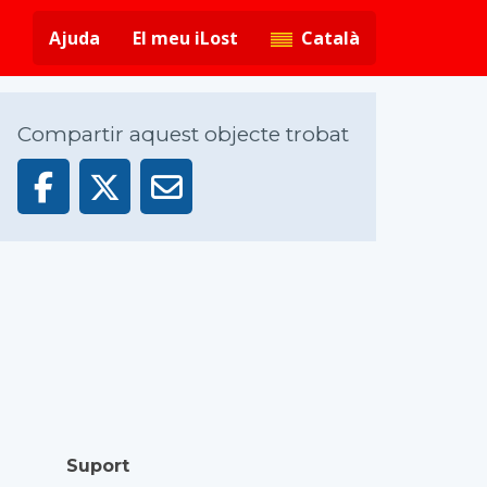
Ajuda
El meu iLost
Català
Compartir aquest objecte trobat
Suport