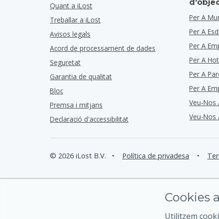
d'obje
Quant a iLost
Per A Mun
Treballar a iLost
Per A Es
Avisos legals
Per A Em
Acord de processament de dades
Per A Hot
Seguretat
Per A Par
Garantia de qualitat
Per A Em
Bloc
Veu-Nos 
Premsa i mitjans
Veu-Nos 
Declaració d'accessibilitat
© 2026 iLost B.V.
•
Política de privadesa
•
Ter
Cookies a
Utilitzem cooki