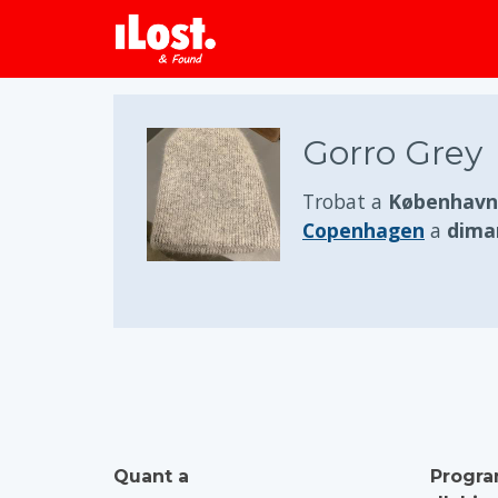
Gorro Grey
Trobat a
København
Copenhagen
a
dimar
Quant a
Progra