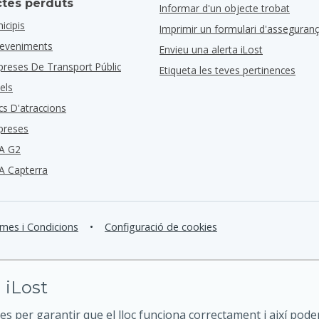
ctes perduts
Informar d'un objecte trobat
icipis
Imprimir un formulari d'asseguran
deveniments
Envieu una alerta iLost
preses De Transport Públic
Etiqueta les teves pertinences
els
cs D'atraccions
preses
A G2
A Capterra
mes i Condicions
•
Configuració de cookies
 iLost
es per garantir que el lloc funciona correctament i així pode