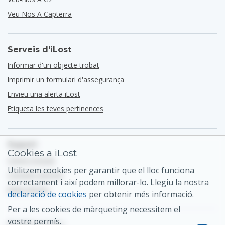
Veu-Nos A Capterra
Serveis d'iLost
Informar d'un objecte trobat
Imprimir un formulari d'assegurança
Envieu una alerta iLost
Etiqueta les teves pertinences
Suport
Cookies a iLost
Centre d'ajuda
Utilitzem cookies per garantir que el lloc funciona
Contacte general
correctament i així podem millorar-lo. Llegiu la nostra
Mapa del lloc
declaració de cookies
per obtenir més informació.
Per a les cookies de màrqueting necessitem el
vostre permís.
© 2026 iLost B.V.