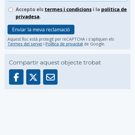
Accepto els
termes i condicions
i la
política de
privadesa
.
Enviar la meva reclamació
Aquest lloc està protegit per reCAPTCHA i s'apliquen els
Termes del servei
i
Política de privacitat
de Google.
Compartir aquest objecte trobat