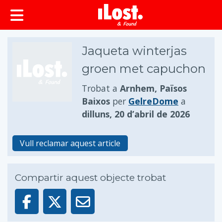
principal
Jaqueta winterjas
groen met capuchon
Trobat a
Arnhem, Països
Baixos
per
GelreDome
a
dilluns, 20 d’abril de 2026
Vull reclamar aquest article
Compartir aquest objecte trobat