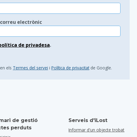
correu electrònic
política de privadesa
.
uen els
Termes del servei
i
Política de privacitat
de Google.
mari de gestió
Serveis d'iLost
ctes perduts
Informar d'un objecte trobat