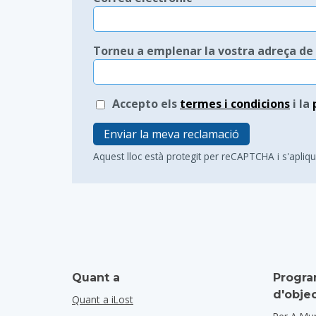
Torneu a emplenar la vostra adreça de 
Accepto els
termes i condicions
i la
Enviar la meva reclamació
Aquest lloc està protegit per reCAPTCHA i s'apliq
Quant a
Progra
d'obje
Quant a iLost