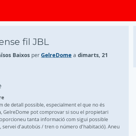
principal
ense fil JBL
ïsos Baixos
per
GelreDome
a
dimarts, 21
e
re
m de detall possible, especialment el que no és
ra, GelreDome pot comprovar si sou el propietari
, proporcioneu tanta informació com sigui possible
, servei d'autobús / tren o número d'habitació). Aneu