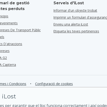
mari de gestió
Serveis d'iLost
ctes perduts
Informar d'un objecte trobat
icipis
Imprimir un formulari d'asseguran
deveniments
Envieu una alerta iLost
preses De Transport Públic
Etiqueta les teves pertinences
els
cs D'atraccions
preses
A G2
A Capterra
mes i Condicions
•
Configuració de cookies
 iLost
es per garantir que el lloc funciona correctament i així pode