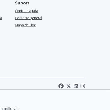
Suport
Centre d'ajuda
ça
Contacte general
Mapa del lloc
m millorar-