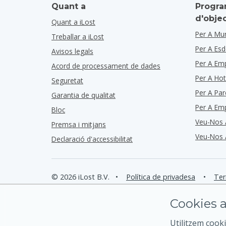
Quant a
Progra
d'obje
Quant a iLost
Per A Mun
Treballar a iLost
Per A Es
Avisos legals
Per A Em
Acord de processament de dades
Per A Hot
Seguretat
Per A Par
Garantia de qualitat
Per A Em
Bloc
Veu-Nos 
Premsa i mitjans
Veu-Nos 
Declaració d'accessibilitat
© 2026 iLost B.V.
•
Política de privadesa
•
Ter
Cookies a
Utilitzem cooki