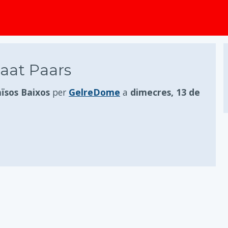
principal
aat Paars
ïsos Baixos
per
GelreDome
a
dimecres, 13 de