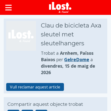
principal
Clau de bicicleta Axa
sleutel met
sleutelhangers
Trobat a
Arnhem, Països
Baixos
per
GelreDome
a
divendres, 15 de maig de
2026
Vull reclamar aquest article
Compartir aquest objecte trobat