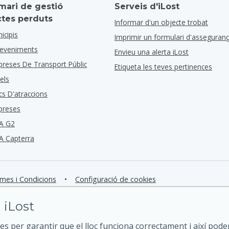
mari de gestió
Serveis d'iLost
ctes perduts
Informar d'un objecte trobat
icipis
Imprimir un formulari d'asseguran
deveniments
Envieu una alerta iLost
preses De Transport Públic
Etiqueta les teves pertinences
els
cs D'atraccions
preses
A G2
A Capterra
mes i Condicions
•
Configuració de cookies
 iLost
es per garantir que el lloc funciona correctament i així pode