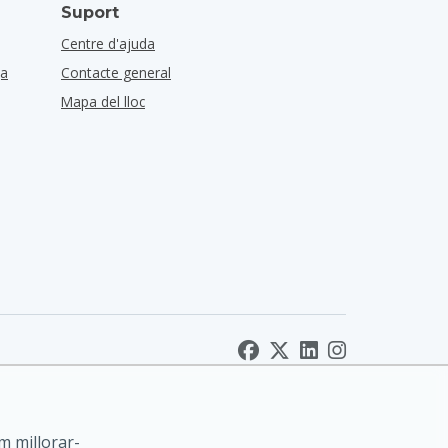
Suport
Centre d'ajuda
ça
Contacte general
Mapa del lloc
m millorar-