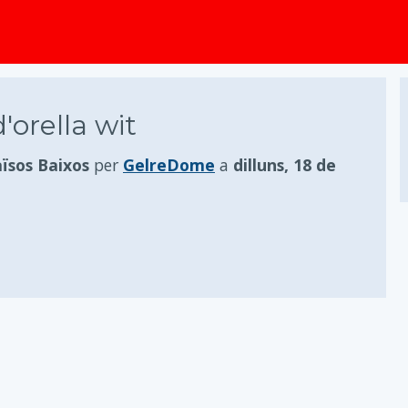
principal
'orella wit
ïsos Baixos
per
GelreDome
a
dilluns, 18 de