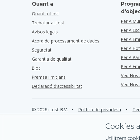
Quant a
Progra
d'obje
Quant a iLost
Per A Mun
Treballar a iLost
Per A Es
Avisos legals
Per A Em
Acord de processament de dades
Per A Hot
Seguretat
Per A Par
Garantia de qualitat
Per A Em
Bloc
Veu-Nos 
Premsa i mitjans
Veu-Nos 
Declaració d'accessibilitat
© 2026 iLost B.V.
•
Política de privadesa
•
Ter
Cookies a
Utilitzem cooki