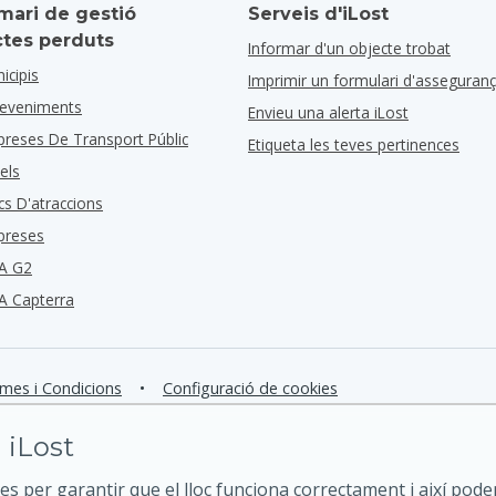
mari de gestió
Serveis d'iLost
ctes perduts
Informar d'un objecte trobat
icipis
Imprimir un formulari d'asseguran
deveniments
Envieu una alerta iLost
preses De Transport Públic
Etiqueta les teves pertinences
els
cs D'atraccions
preses
A G2
A Capterra
mes i Condicions
•
Configuració de cookies
 iLost
es per garantir que el lloc funciona correctament i així pode