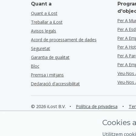
Quant a
Progra
d'obje
Quant a iLost
Per A Mun
Treballar a iLost
Per A Es
Avisos legals
Per A Em
Acord de processament de dades
Per A Hot
Seguretat
Per A Par
Garantia de qualitat
Per A Em
Bloc
Veu-Nos 
Premsa i mitjans
Veu-Nos 
Declaració d'accessibilitat
© 2026 iLost B.V.
•
Política de privadesa
•
Ter
Cookies a
Utilitzem cooki