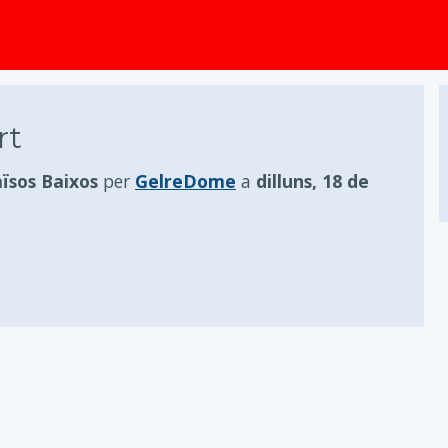
principal
rt
ïsos Baixos
per
GelreDome
a
dilluns, 18 de