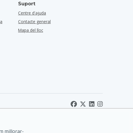
Suport
Centre d'ajuda
ça
Contacte general
Mapa del lloc
m millorar-