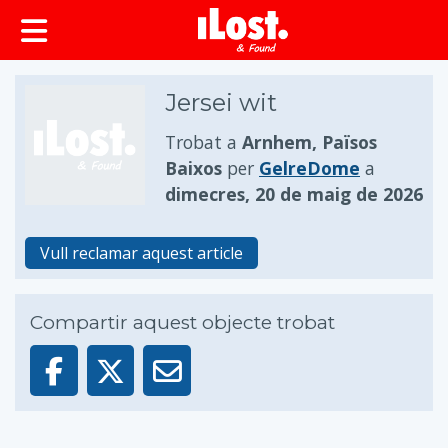
principal
Jersei wit
Trobat a
Arnhem, Països
Baixos
per
GelreDome
a
dimecres, 20 de maig de 2026
Vull reclamar aquest article
Compartir aquest objecte trobat