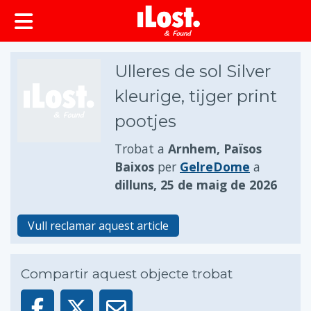
principal
Ulleres de sol Silver
kleurige, tijger print
pootjes
Trobat a
Arnhem, Països
Baixos
per
GelreDome
a
dilluns, 25 de maig de 2026
Vull reclamar aquest article
Compartir aquest objecte trobat