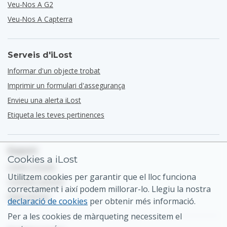
Veu-Nos A G2
Veu-Nos A Capterra
Serveis d'iLost
Informar d'un objecte trobat
Imprimir un formulari d'assegurança
Envieu una alerta iLost
Etiqueta les teves pertinences
Suport
Cookies a iLost
Centre d'ajuda
Utilitzem cookies per garantir que el lloc funciona
Contacte general
correctament i així podem millorar-lo. Llegiu la nostra
Mapa del lloc
declaració de cookies
per obtenir més informació.
Per a les cookies de màrqueting necessitem el