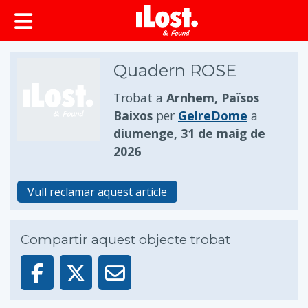
principal
Quadern ROSE
Trobat a
Arnhem, Països
Baixos
per
GelreDome
a
diumenge, 31 de maig de
2026
Vull reclamar aquest article
Compartir aquest objecte trobat