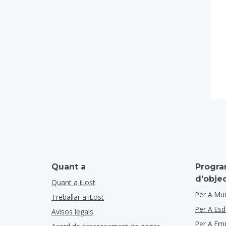
Quant a
Progra
d'obje
Quant a iLost
Per A Mun
Treballar a iLost
Per A Es
Avisos legals
Per A Em