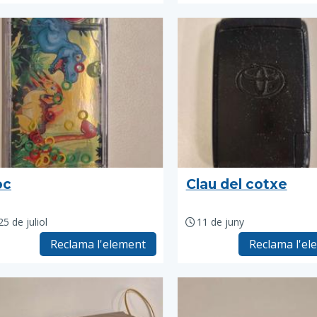
oc
Clau del cotxe
25 de juliol
11 de juny
Reclama l'element
Reclama l'el