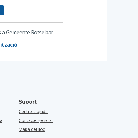
ts a Gemeente Rotselaar.
ització
Suport
Centre d'ajuda
ça
Contacte general
Mapa del lloc