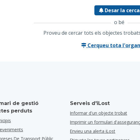
Desar la cerca
o bé
Proveu de cercar tots els objectes troba
Cerqueu tota l'organ
mari de gestió
Serveis d'iLost
ctes perduts
Informar d'un objecte trobat
icipis
Imprimir un formulari d'asseguran
deveniments
Envieu una alerta iLost
preses De Transport Públic