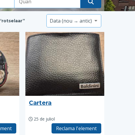
“rotselaar”
Cartera
25 de juliol
ement
Reclama l'element