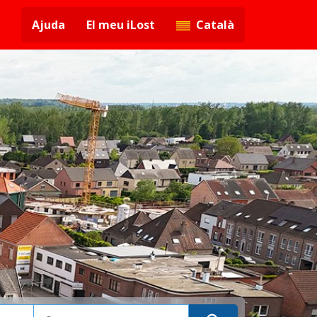
Ajuda
El meu iLost
Català