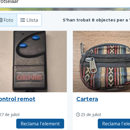
Foto
Llista
S'han trobat 8 objectes per a 
ontrol remot
Cartera
27 de juliol
25 de juliol
Reclama l'element
Reclama l'el