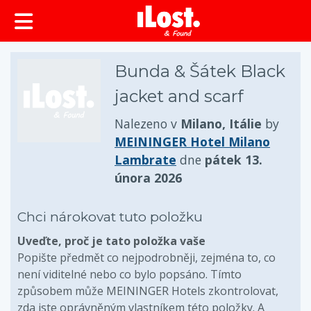
obsah
Bunda & Šátek Black
jacket and scarf
Nalezeno v
Milano, Itálie
by
MEININGER Hotel Milano
Lambrate
dne
pátek 13.
února 2026
Chci nárokovat tuto položku
Uveďte, proč je tato položka vaše
Popište předmět co nejpodrobněji, zejména to, co
není viditelné nebo co bylo popsáno. Tímto
způsobem může MEININGER Hotels zkontrolovat,
zda jste oprávněným vlastníkem této položky. A