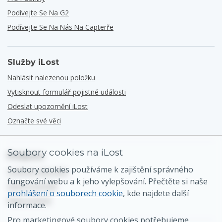
Podívejte Se Na G2
Podívejte Se Na Nás Na Capterře
Služby iLost
Nahlásit nalezenou položku
Vytisknout formulář pojistné události
Odeslat upozornění iLost
Označte své věci
Soubory cookies na iLost
Podpora
Soubory cookies používáme k zajištění správného
Centrum nápovědy
fungování webu a k jeho vylepšování. Přečtěte si naše
Obecný kontakt
prohlášení o souborech cookie
, kde najdete další
Mapa stránek
informace.
Pro marketingové soubory cookies potřebujeme