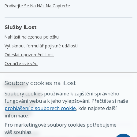
Podívejte Se Na Nás Na Capterře
Služby iLost
Nahlásit nalezenou položku
Vytisknout formulář pojistné události
Odeslat upozornění iLost
Označte své věci
Soubory cookies na iLost
Podpora
Soubory cookies používáme k zajištění správného
Centrum nápovědy
fungování webu a k jeho vylepšování. Přečtěte si naše
Obecný kontakt
prohlášení o souborech cookie
, kde najdete další
Mapa stránek
informace.
Pro marketingové soubory cookies potřebujeme
váš souhlas.
© 2026 iLost B.V.