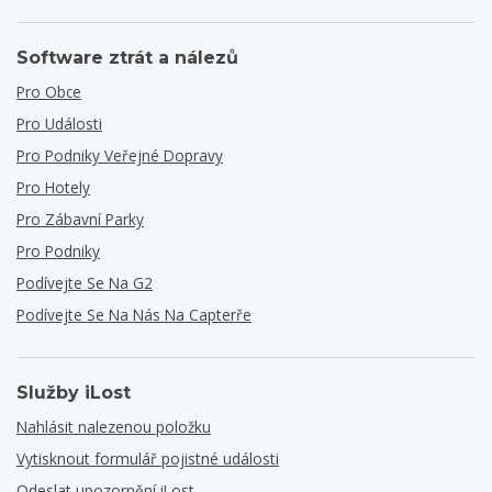
Software ztrát a nálezů
Pro Obce
Pro Události
Pro Podniky Veřejné Dopravy
Pro Hotely
Pro Zábavní Parky
Pro Podniky
Podívejte Se Na G2
Podívejte Se Na Nás Na Capterře
Služby iLost
Nahlásit nalezenou položku
Vytisknout formulář pojistné události
Odeslat upozornění iLost