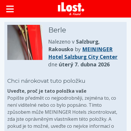
obsah
Berle
Nalezeno v
Salzburg,
Rakousko
by
MEININGER
Hotel Salzburg City Center
dne
úterý 7. dubna 2026
Chci nárokovat tuto položku
Uveďte, proč je tato položka vaše
Popište předmět co nejpodrobněji, zejména to, co
není viditelné nebo co bylo popsáno. Tímto
způsobem může MEININGER Hotels zkontrolovat,
zda jste oprávněným vlastníkem této položky. A
pokud je to možné, uveďte co nejvíce informací o