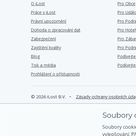
O iLost
Pro Obce
Práce v iLost
Pro Událo
Právní upozornění
Pro Podn
Dohoda o zpracování dat
Pro Hotel
Zabezpečení
Pro Zába
Zajištění kvality
Pro Podn
Blog
Podívejt
Tisk a média
Podívejt
Prohlášení o přístupnosti
© 2026 iLost B.V.
•
Zásady ochrany osobních úda
Soubory c
Soubory cooki
vylepšování. P