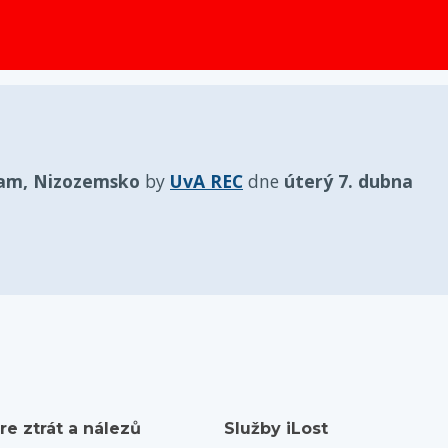
obsah
am, Nizozemsko
by
UvA REC
dne
úterý 7. dubna
re ztrát a nálezů
Služby iLost