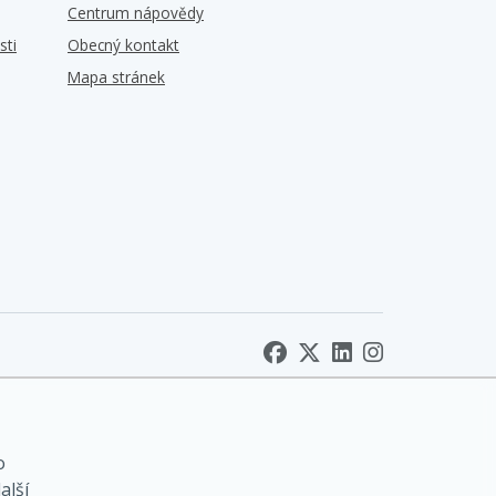
Centrum nápovědy
sti
Obecný kontakt
Mapa stránek
o
alší