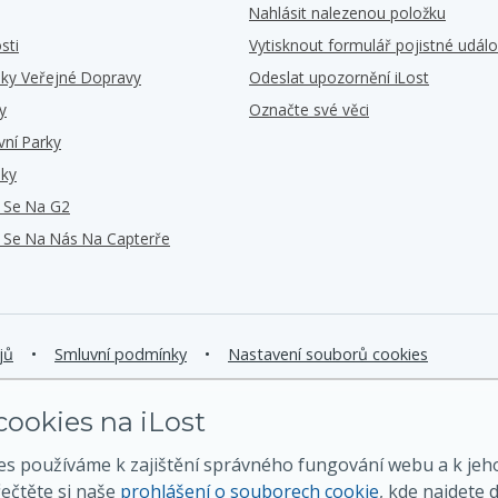
Nahlásit nalezenou položku
sti
Vytisknout formulář pojistné událo
iky Veřejné Dopravy
Odeslat upozornění iLost
y
Označte své věci
vní Parky
iky
e Se Na G2
e Se Na Nás Na Capterře
jů
•
Smluvní podmínky
•
Nastavení souborů cookies
ookies na iLost
es používáme k zajištění správného fungování webu a k jeh
řečtěte si naše
prohlášení o souborech cookie
, kde najdete d