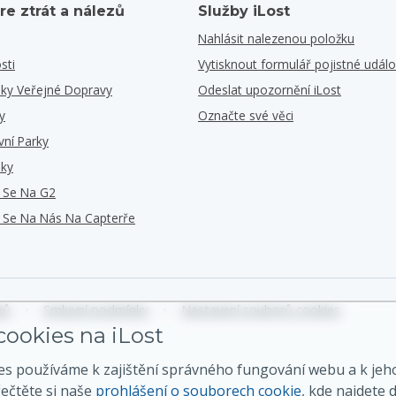
re ztrát a nálezů
Služby iLost
Nahlásit nalezenou položku
sti
Vytisknout formulář pojistné událo
iky Veřejné Dopravy
Odeslat upozornění iLost
y
Označte své věci
vní Parky
iky
e Se Na G2
e Se Na Nás Na Capterře
jů
•
Smluvní podmínky
•
Nastavení souborů cookies
ookies na iLost
es používáme k zajištění správného fungování webu a k jeh
řečtěte si naše
prohlášení o souborech cookie
, kde najdete d