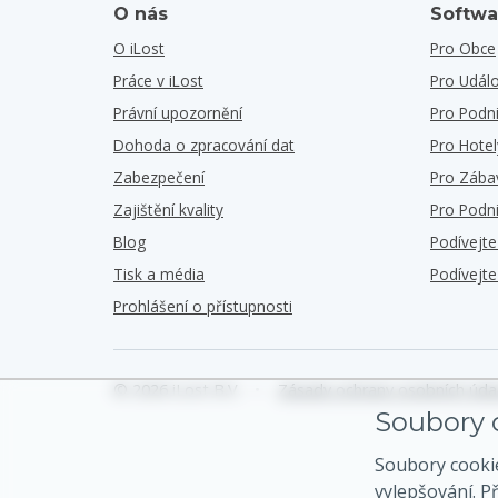
O nás
Softwa
O iLost
Pro Obce
Práce v iLost
Pro Událo
Právní upozornění
Pro Podn
Dohoda o zpracování dat
Pro Hotel
Zabezpečení
Pro Zába
Zajištění kvality
Pro Podn
Blog
Podívejt
Tisk a média
Podívejt
Prohlášení o přístupnosti
© 2026 iLost B.V.
•
Zásady ochrany osobních úda
Soubory c
Soubory cooki
vylepšování. P