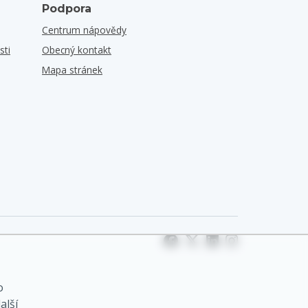
Podpora
Centrum nápovědy
sti
Obecný kontakt
Mapa stránek
o
alší