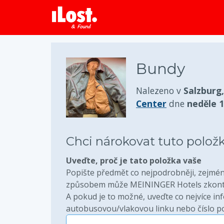
Bundy
Nalezeno v
Salzburg
Center
dne
neděle 1
Chci nárokovat tuto polož
Uveďte, proč je tato položka vaše
Popište předmět co nejpodrobněji, zejména
způsobem může MEININGER Hotels zkontro
A pokud je to možné, uveďte co nejvíce info
autobusovou/vlakovou linku nebo číslo pok