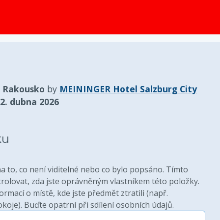
obsah
, Rakousko
by
MEININGER Hotel Salzburg City
2. dubna 2026
ku
 to, co není viditelné nebo co bylo popsáno. Tímto
lovat, zda jste oprávněným vlastníkem této položky.
rmací o místě, kde jste předmět ztratili (např.
oje). Buďte opatrní při sdílení osobních údajů.