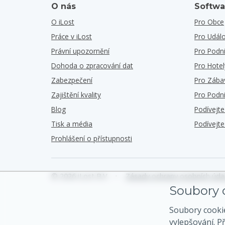
O nás
Softwa
O iLost
Pro Obce
Práce v iLost
Pro Událo
Právní upozornění
Pro Podn
Dohoda o zpracování dat
Pro Hotel
Zabezpečení
Pro Zába
Zajištění kvality
Pro Podn
Blog
Podívejt
Tisk a média
Podívejt
Prohlášení o přístupnosti
© 2026 iLost B.V.
•
Zásady ochrany osobních úda
Soubory c
Soubory cooki
vylepšování. P