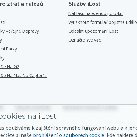
re ztrát a nálezů
Služby iLost
Nahlásit nalezenou položku
sti
Vytisknout formulář pojistné událo
iky Veřejné Dopravy
Odeslat upozornění iLost
y
Označte své věci
vní Parky
iky
e Se Na G2
e Se Na Nás Na Capterře
jů
•
Smluvní podmínky
•
Nastavení souborů cookies
ookies na iLost
es používáme k zajištění správného fungování webu a k jeh
řečtěte si naše
prohlášení o souborech cookie
, kde najdete d