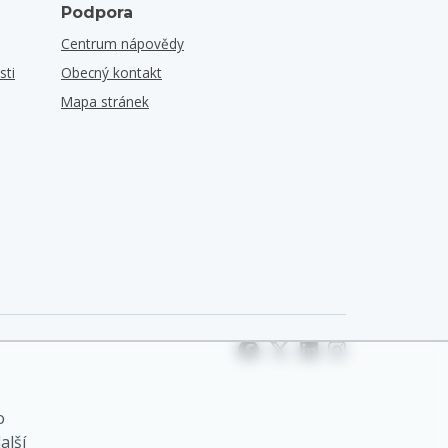
Podpora
Centrum nápovědy
sti
Obecný kontakt
Mapa stránek
o
alší