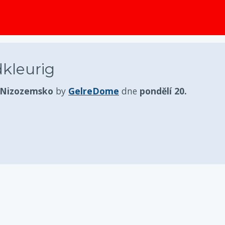
obsah
kleurig
 Nizozemsko
by
GelreDome
dne
pondělí 20.