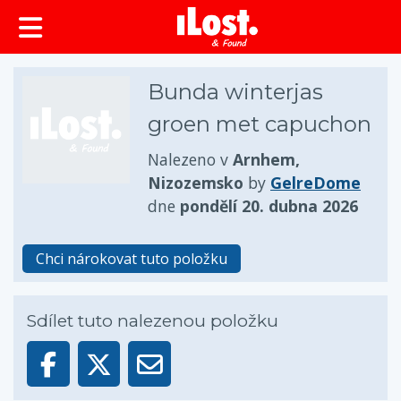
obsah
Bunda winterjas
groen met capuchon
Nalezeno v
Arnhem,
Nizozemsko
by
GelreDome
dne
pondělí 20. dubna 2026
Chci nárokovat tuto položku
Sdílet tuto nalezenou položku