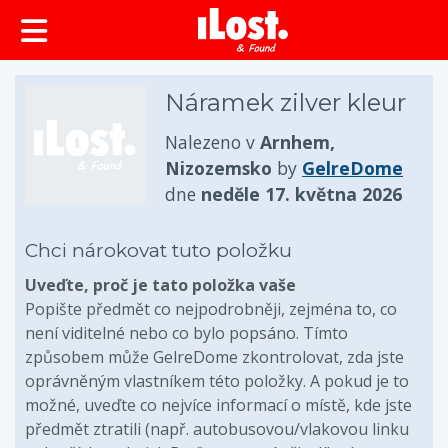
obsah
Náramek zilver kleur
Nalezeno v
Arnhem,
Nizozemsko
by
GelreDome
dne
neděle 17. května 2026
Chci nárokovat tuto položku
Uveďte, proč je tato položka vaše
Popište předmět co nejpodrobněji, zejména to, co
není viditelné nebo co bylo popsáno. Tímto
způsobem může GelreDome zkontrolovat, zda jste
oprávněným vlastníkem této položky. A pokud je to
možné, uveďte co nejvíce informací o místě, kde jste
předmět ztratili (např. autobusovou/vlakovou linku