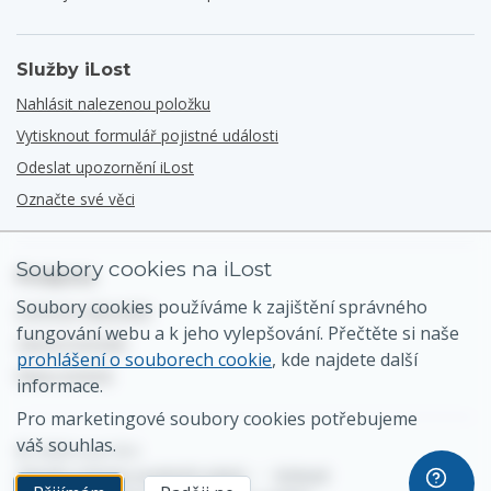
Služby iLost
Nahlásit nalezenou položku
Vytisknout formulář pojistné události
Odeslat upozornění iLost
Označte své věci
Soubory cookies na iLost
Podpora
Soubory cookies používáme k zajištění správného
Centrum nápovědy
fungování webu a k jeho vylepšování. Přečtěte si naše
Obecný kontakt
prohlášení o souborech cookie
, kde najdete další
Mapa stránek
informace.
Pro marketingové soubory cookies potřebujeme
váš souhlas.
© 2026 iLost B.V.
Zásady ochrany osobních údajů
•
Smluvní