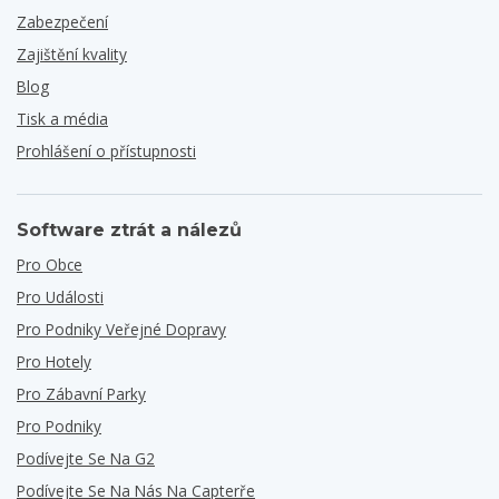
Zabezpečení
Zajištění kvality
Blog
Tisk a média
Prohlášení o přístupnosti
Software ztrát a nálezů
Pro Obce
Pro Události
Pro Podniky Veřejné Dopravy
Pro Hotely
Pro Zábavní Parky
Pro Podniky
Podívejte Se Na G2
Podívejte Se Na Nás Na Capterře