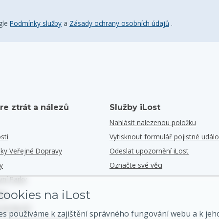
gle
Podmínky služby
a
Zásady ochrany osobních údajů
.
re ztrát a nálezů
Služby iLost
Nahlásit nalezenou položku
sti
Vytisknout formulář pojistné událo
iky Veřejné Dopravy
Odeslat upozornění iLost
y
Označte své věci
vní Parky
ookies na iLost
iky
e Se Na G2
es používáme k zajištění správného fungování webu a k jeh