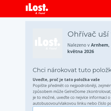
Ohřívač uší
Nalezeno v
Arnhem,
května 2026
Chci nárokovat tuto polož
Uveďte, proč je tato položka vaše
Popište předmět co nejpodrobněji, zejména
způsobem může GelreDome zkontrolovat, 
je to možné, uveďte co nejvíce informací o 
autobusovou/vlakovou linku nebo číslo pok