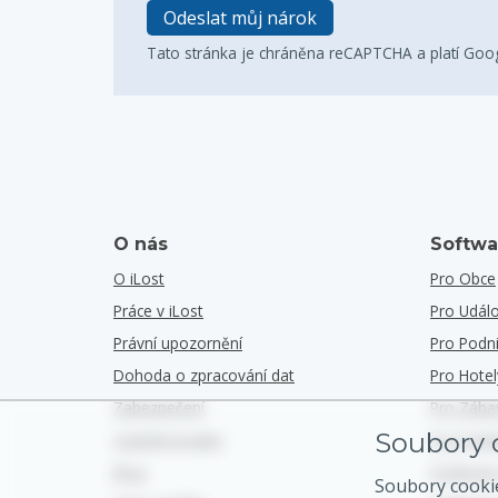
Odeslat můj nárok
Tato stránka je chráněna reCAPTCHA a platí Goo
O nás
Softwa
O iLost
Pro Obce
Práce v iLost
Pro Událo
Právní upozornění
Pro Podn
Dohoda o zpracování dat
Pro Hotel
Zabezpečení
Pro Zába
Soubory c
Zajištění kvality
Pro Podn
Blog
Podívejt
Soubory cooki