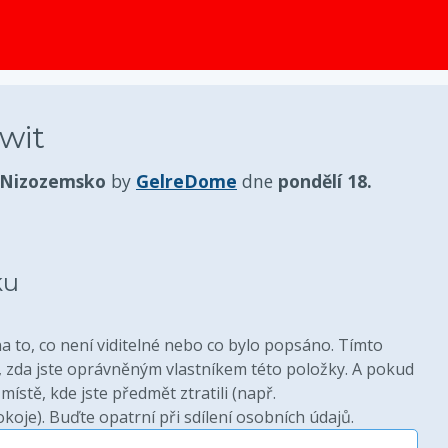
obsah
 wit
 Nizozemsko
by
GelreDome
dne
pondělí 18.
ku
 to, co není viditelné nebo co bylo popsáno. Tímto
zda jste oprávněným vlastníkem této položky. A pokud
místě, kde jste předmět ztratili (např.
oje). Buďte opatrní při sdílení osobních údajů.