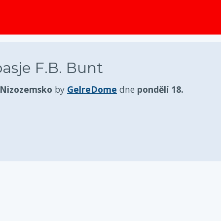
obsah
asje F.B. Bunt
 Nizozemsko
by
GelreDome
dne
pondělí 18.