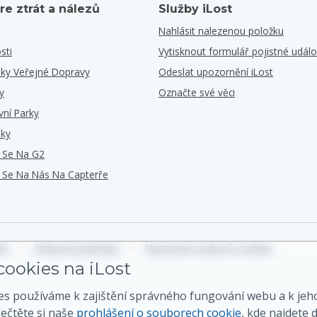
re ztrát a nálezů
Služby iLost
Nahlásit nalezenou položku
sti
Vytisknout formulář pojistné událo
iky Veřejné Dopravy
Odeslat upozornění iLost
y
Označte své věci
vní Parky
iky
e Se Na G2
e Se Na Nás Na Capterře
jů
•
Smluvní podmínky
•
Nastavení souborů cookies
ookies na iLost
es používáme k zajištění správného fungování webu a k jeh
řečtěte si naše
prohlášení o souborech cookie
, kde najdete d