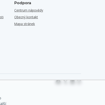
Podpora
Centrum nápovědy
sti
Obecný kontakt
Mapa stránek
o
alší