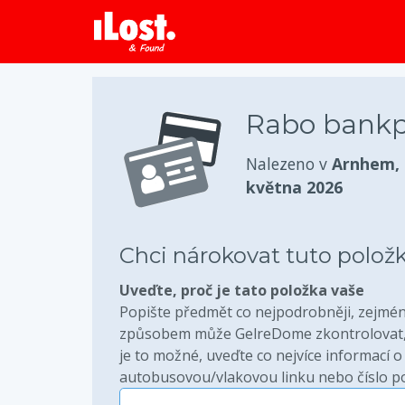
Rabo bankp
Nalezeno v
Arnhem,
května 2026
Chci nárokovat tuto polož
Uveďte, proč je tato položka vaše
Popište předmět co nejpodrobněji, zejména
způsobem může GelreDome zkontrolovat, 
je to možné, uveďte co nejvíce informací o 
autobusovou/vlakovou linku nebo číslo pok