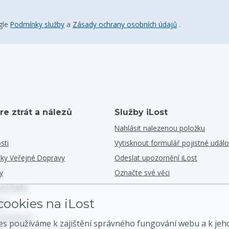
gle
Podmínky služby
a
Zásady ochrany osobních údajů
.
re ztrát a nálezů
Služby iLost
Nahlásit nalezenou položku
sti
Vytisknout formulář pojistné událo
iky Veřejné Dopravy
Odeslat upozornění iLost
y
Označte své věci
vní Parky
ookies na iLost
iky
e Se Na G2
es používáme k zajištění správného fungování webu a k jeh