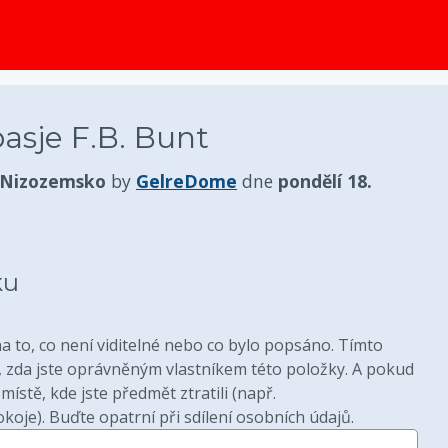
obsah
asje F.B. Bunt
 Nizozemsko
by
GelreDome
dne
pondělí 18.
ku
 to, co není viditelné nebo co bylo popsáno. Tímto
zda jste oprávněným vlastníkem této položky. A pokud
místě, kde jste předmět ztratili (např.
oje). Buďte opatrní při sdílení osobních údajů.