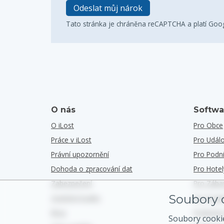
Odeslat můj nárok
Tato stránka je chráněna reCAPTCHA a platí Goo
O nás
Softwa
O iLost
Pro Obce
Práce v iLost
Pro Událo
Právní upozornění
Pro Podn
Dohoda o zpracování dat
Pro Hotel
Zabezpečení
Pro Zába
Soubory c
Zajištění kvality
Pro Podn
Blog
Podívejt
Soubory cooki