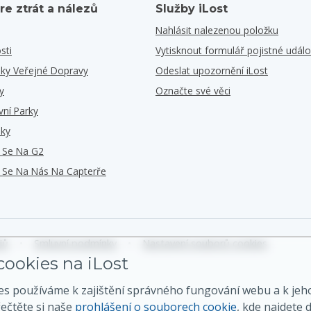
re ztrát a nálezů
Služby iLost
Nahlásit nalezenou položku
sti
Vytisknout formulář pojistné událo
iky Veřejné Dopravy
Odeslat upozornění iLost
y
Označte své věci
vní Parky
iky
e Se Na G2
e Se Na Nás Na Capterře
jů
•
Smluvní podmínky
•
Nastavení souborů cookies
ookies na iLost
es používáme k zajištění správného fungování webu a k jeh
řečtěte si naše
prohlášení o souborech cookie
, kde najdete d