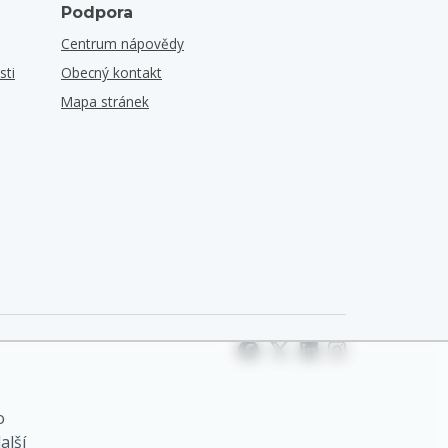
Podpora
Centrum nápovědy
sti
Obecný kontakt
Mapa stránek
o
alší