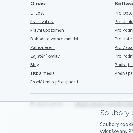
O nás
Softwa
O iLost
Pro Obce
Práce v iLost
Pro Událo
Právní upozornění
Pro Podn
Dohoda o zpracování dat
Pro Hotel
Zabezpečení
Pro Zába
Zajištění kvality
Pro Podn
Blog
Podívejt
Tisk a média
Podívejt
Prohlášení o přístupnosti
© 2026 iLost B.V.
•
Zásady ochrany osobních úda
Soubory c
Soubory cooki
vylepšování. P