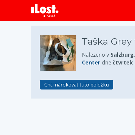
Taška Grey 
Nalezeno v
Salzburg
Center
dne
čtvrtek 
Chci nárokovat tuto položku