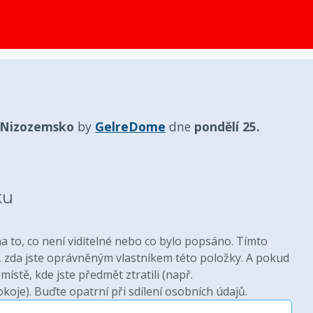
obsah
 Nizozemsko
by
GelreDome
dne
pondělí 25.
ku
 to, co není viditelné nebo co bylo popsáno. Tímto
zda jste oprávněným vlastníkem této položky. A pokud
místě, kde jste předmět ztratili (např.
oje). Buďte opatrní při sdílení osobních údajů.