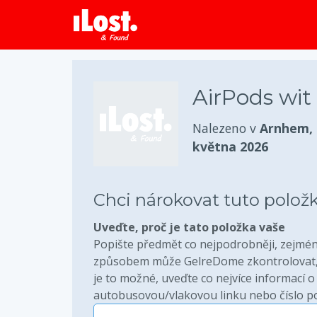
AirPods wit
Nalezeno v
Arnhem,
května 2026
Chci nárokovat tuto polož
Uveďte, proč je tato položka vaše
Popište předmět co nejpodrobněji, zejména
způsobem může GelreDome zkontrolovat, 
je to možné, uveďte co nejvíce informací o 
autobusovou/vlakovou linku nebo číslo pok