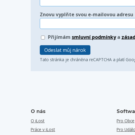
Znovu vyplňte svou e-mailovou adresu
Přijímám
smluvní podmínky
a
zásad
Odeslat můj nárok
Tato stránka je chráněna reCAPTCHA a platí Goo
O nás
Softwa
O iLost
Pro Obce
Práce v iLost
Pro Událo