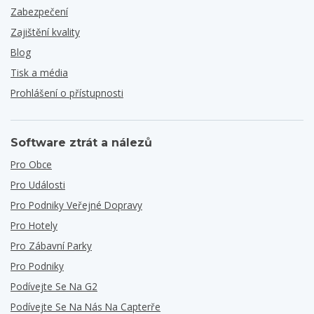
Zabezpečení
Zajištění kvality
Blog
Tisk a média
Prohlášení o přístupnosti
Software ztrát a nálezů
Pro Obce
Pro Události
Pro Podniky Veřejné Dopravy
Pro Hotely
Pro Zábavní Parky
Pro Podniky
Podívejte Se Na G2
Podívejte Se Na Nás Na Capterře