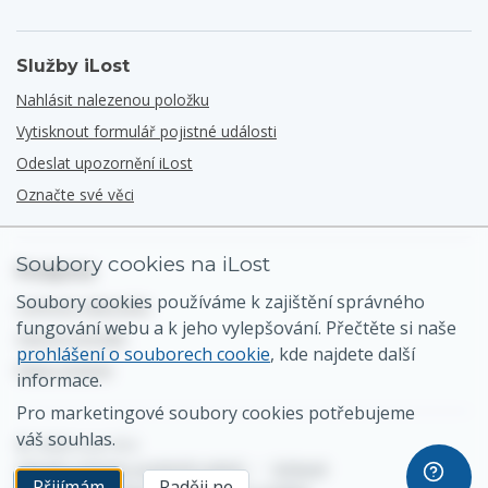
Služby iLost
Nahlásit nalezenou položku
Vytisknout formulář pojistné události
Odeslat upozornění iLost
Označte své věci
Soubory cookies na iLost
Podpora
Soubory cookies používáme k zajištění správného
Centrum nápovědy
fungování webu a k jeho vylepšování. Přečtěte si naše
Obecný kontakt
prohlášení o souborech cookie
, kde najdete další
Mapa stránek
informace.
Pro marketingové soubory cookies potřebujeme
váš souhlas.
© 2026 iLost B.V.
Zásady ochrany osobních údajů
•
Smluvní
Přijímám
Raději ne