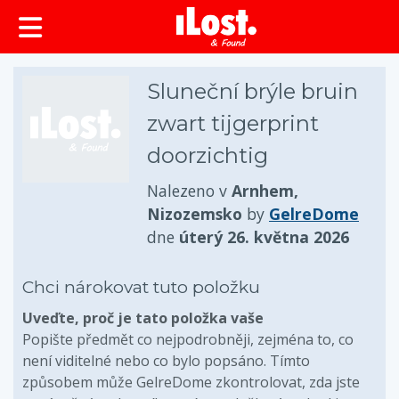
obsah
Sluneční brýle bruin
zwart tijgerprint
doorzichtig
Nalezeno v
Arnhem,
Nizozemsko
by
GelreDome
dne
úterý 26. května 2026
Chci nárokovat tuto položku
Uveďte, proč je tato položka vaše
Popište předmět co nejpodrobněji, zejména to, co
není viditelné nebo co bylo popsáno. Tímto
způsobem může GelreDome zkontrolovat, zda jste