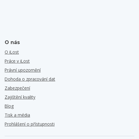
O nás
O iLost
Práce v iLost
Právní upozornění
Dohoda o zpracování dat
Zabezpečení
Zajištění kvality
Blog
Tisk a média
Prohlášení o přístupnosti