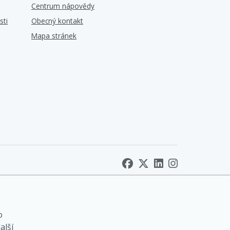
Centrum nápovědy
sti
Obecný kontakt
Mapa stránek
o
alší