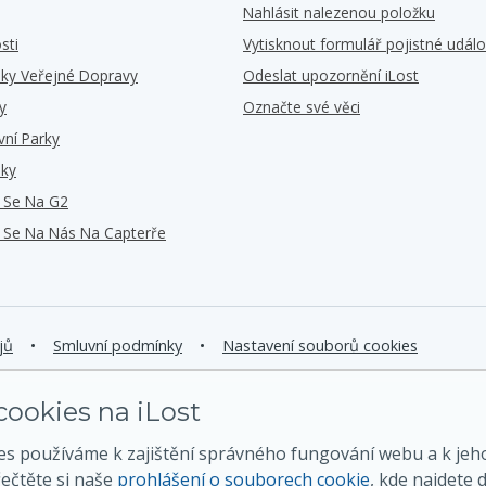
Nahlásit nalezenou položku
sti
Vytisknout formulář pojistné událo
iky Veřejné Dopravy
Odeslat upozornění iLost
y
Označte své věci
vní Parky
iky
e Se Na G2
e Se Na Nás Na Capterře
jů
•
Smluvní podmínky
•
Nastavení souborů cookies
ookies na iLost
es používáme k zajištění správného fungování webu a k jeh
řečtěte si naše
prohlášení o souborech cookie
, kde najdete d