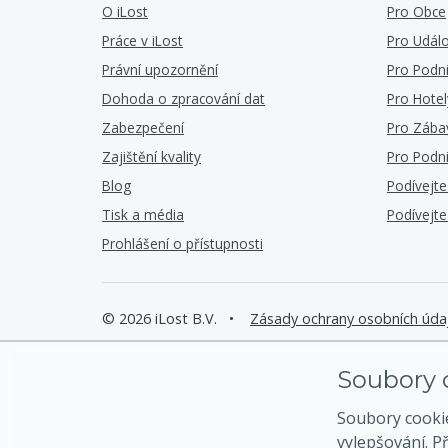
O iLost
Pro Obce
Práce v iLost
Pro Událo
Právní upozornění
Pro Podn
Dohoda o zpracování dat
Pro Hotel
Zabezpečení
Pro Zába
Zajištění kvality
Pro Podn
Blog
Podívejt
Tisk a média
Podívejt
Prohlášení o přístupnosti
© 2026 iLost B.V.
•
Zásady ochrany osobních úda
Soubory c
Soubory cooki
vylepšování. P