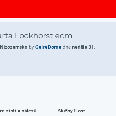
obsah
arta Lockhorst ecm
 Nizozemsko
by
GelreDome
dne
neděle 31.
re ztrát a nálezů
Služby iLost