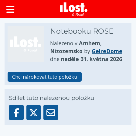
obsah
Notebooku ROSE
Nalezeno v
Arnhem,
Nizozemsko
by
GelreDome
dne
neděle 31. května 2026
Chci nárokovat tuto položku
Sdílet tuto nalezenou položku