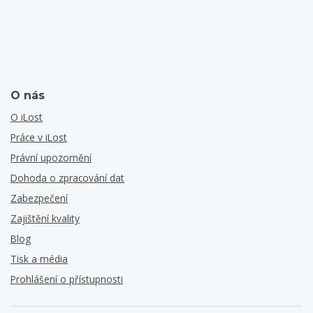
O nás
O iLost
Práce v iLost
Právní upozornění
Dohoda o zpracování dat
Zabezpečení
Zajištění kvality
Blog
Tisk a média
Prohlášení o přístupnosti