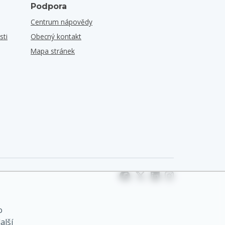
Podpora
Centrum nápovědy
sti
Obecný kontakt
Mapa stránek
o
alší