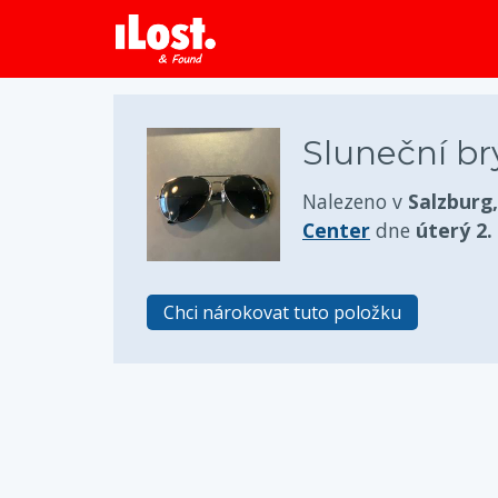
Sluneční br
Nalezeno v
Salzburg
Center
dne
úterý 2.
Chci nárokovat tuto položku