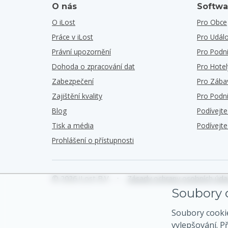
O nás
Softwa
O iLost
Pro Obce
Práce v iLost
Pro Událo
Právní upozornění
Pro Podn
Dohoda o zpracování dat
Pro Hotel
Zabezpečení
Pro Zába
Zajištění kvality
Pro Podn
Blog
Podívejt
Tisk a média
Podívejt
Prohlášení o přístupnosti
© 2026 iLost B.V.
•
Zásady ochrany osobních úda
Soubory c
Soubory cooki
vylepšování. P