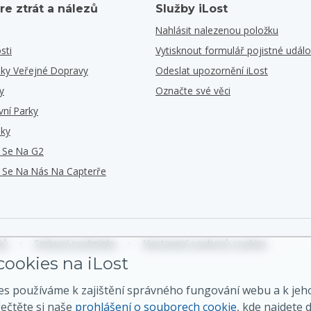
re ztrát a nálezů
Služby iLost
Nahlásit nalezenou položku
sti
Vytisknout formulář pojistné událo
iky Veřejné Dopravy
Odeslat upozornění iLost
y
Označte své věci
vní Parky
iky
e Se Na G2
e Se Na Nás Na Capterře
jů
•
Smluvní podmínky
•
Nastavení souborů cookies
ookies na iLost
es používáme k zajištění správného fungování webu a k jeh
řečtěte si naše
prohlášení o souborech cookie
, kde najdete d