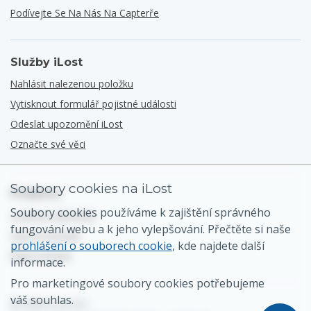
Podívejte Se Na Nás Na Capterře
Služby iLost
Nahlásit nalezenou položku
Vytisknout formulář pojistné události
Odeslat upozornění iLost
Označte své věci
Soubory cookies na iLost
Podpora
Soubory cookies používáme k zajištění správného
Centrum nápovědy
fungování webu a k jeho vylepšování. Přečtěte si naše
Obecný kontakt
prohlášení o souborech cookie
, kde najdete další
Mapa stránek
informace.
Pro marketingové soubory cookies potřebujeme
váš souhlas.
© 2026 iLost B.V.