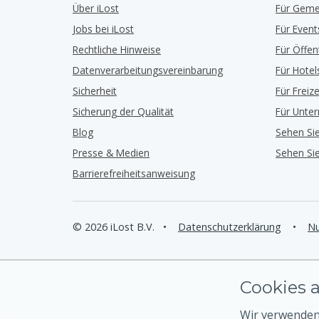
Über iLost
Für Geme
Jobs bei iLost
Für Event
Rechtliche Hinweise
Für Öffe
Datenverarbeitungsvereinbarung
Für Hotel
Sicherheit
Für Freiz
Sicherung der Qualität
Für Unte
Blog
Sehen Si
Presse & Medien
Sehen Si
Barrierefreiheitsanweisung
© 2026 iLost B.V.
•
Datenschutzerklärung
•
Nu
Cookies a
Wir verwenden 