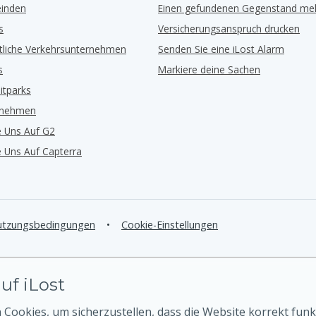
inden
Einen gefundenen Gegenstand me
s
Versicherungsanspruch drucken
ntliche Verkehrsunternehmen
Senden Sie eine iLost Alarm
s
Markiere deine Sachen
eitparks
rnehmen
e Uns Auf G2
e Uns Auf Capterra
tzungsbedingungen
•
Cookie-Einstellungen
uf iLost
Cookies, um sicherzustellen, dass die Website korrekt funk