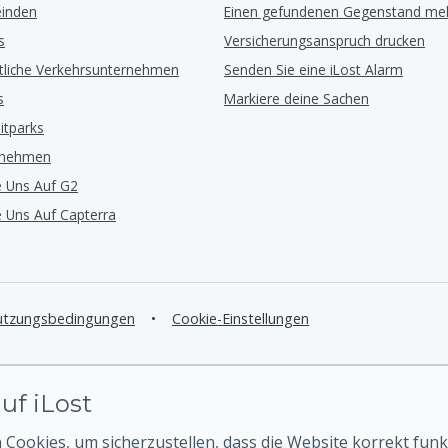
inden
Einen gefundenen Gegenstand me
s
Versicherungsanspruch drucken
ntliche Verkehrsunternehmen
Senden Sie eine iLost Alarm
s
Markiere deine Sachen
eitparks
rnehmen
e Uns Auf G2
e Uns Auf Capterra
tzungsbedingungen
•
Cookie-Einstellungen
uf iLost
Cookies, um sicherzustellen, dass die Website korrekt funk