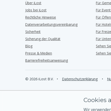
Über iLost
Für Geme
Jobs bei iLost
Für Event
Rechtliche Hinweise
Für Öffe
Datenverarbeitungsvereinbarung
Für Hotel
Sicherheit
Für Freiz
Sicherung der Qualität
Für Unte
Blog
Sehen Si
Presse & Medien
Sehen Si
Barrierefreiheitsanweisung
© 2026 iLost B.V.
•
Datenschutzerklärung
•
Nu
Cookies a
Wir verwenden 