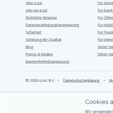
Über iLost
Für Geme
Jobs bei iLost
Für Event
Rechtliche Hinweise
Für Öffe
Datenverarbeitungsvereinbarung
Für Hotel
Sicherheit
Für Freiz
Sicherung der Qualität
Für Unte
Blog
Sehen Si
Presse & Medien
Sehen Si
Barrierefreiheitsanweisung
© 2026 iLost B.V.
•
Datenschutzerklärung
•
Nu
Cookies a
Wir verwenden 