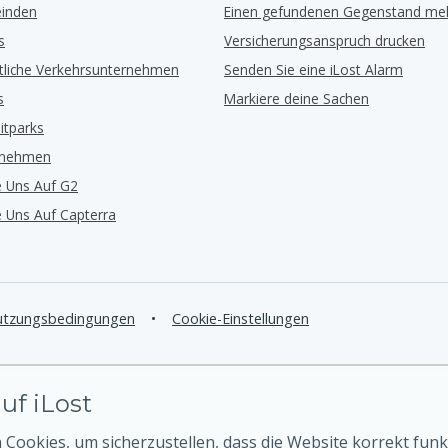
inden
Einen gefundenen Gegenstand me
s
Versicherungsanspruch drucken
ntliche Verkehrsunternehmen
Senden Sie eine iLost Alarm
s
Markiere deine Sachen
eitparks
rnehmen
e Uns Auf G2
e Uns Auf Capterra
tzungsbedingungen
•
Cookie-Einstellungen
uf iLost
Cookies, um sicherzustellen, dass die Website korrekt funk