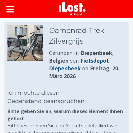
springen
Damenrad Trek
Zilvergrijs
Gefunden in
Diepenbeek,
Belgien
von
Fietsdepot
Diepenbeek
on
Freitag, 20.
März 2026
Ich möchte diesen
Gegenstand beanspruchen
Bitte geben Sie an, warum dieses Element Ihnen
gehört
Bitte beschreiben Sie den Artikel so detailliert wie
möglich, insbesondere was nicht sichtbar ist oder